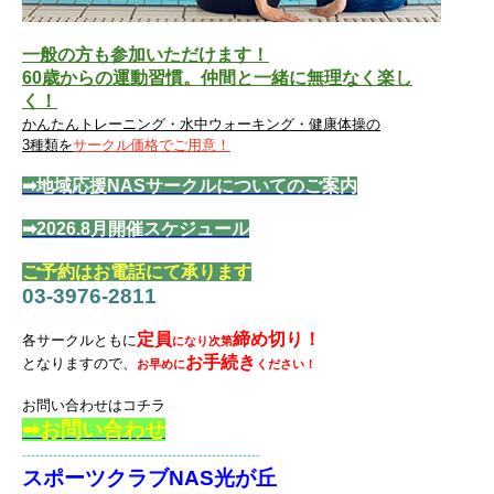
一般の方も参加いただけます！
60歳からの運動習慣。仲間と一緒に無理なく楽し
く！
かんたんトレーニング・水中ウォーキング・健康体操の
3種類を
サークル価格で
ご用意！
➡地域応援NASサークルについてのご案内
➡2026.8月開催スケジュール
ご予約はお電話にて承ります
03-3976-2811
定員
締め切り！
各サークルともに
になり次第
お手続き
となりますので、
お早めに
ください！
お問い合わせはコチラ
➡お問い合わせ
------------------------------------------------------
スポーツクラブNAS光が丘